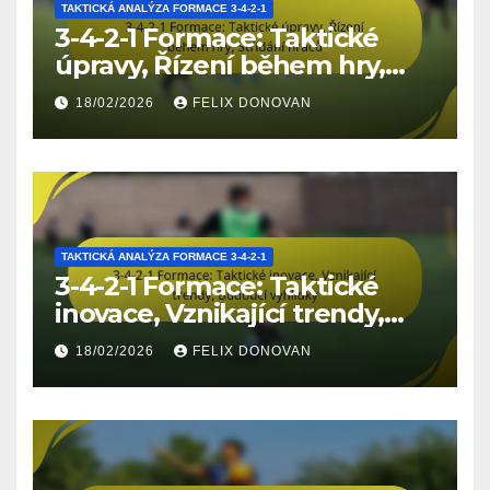
TAKTICKÁ ANALÝZA FORMACE 3-4-2-1
3-4-2-1 Formace: Taktické
úpravy, Řízení během hry,
Střídání hráčů
18/02/2026
FELIX DONOVAN
TAKTICKÁ ANALÝZA FORMACE 3-4-2-1
3-4-2-1 Formace: Taktické
inovace, Vznikající trendy,
Budoucí vyhlídky
18/02/2026
FELIX DONOVAN