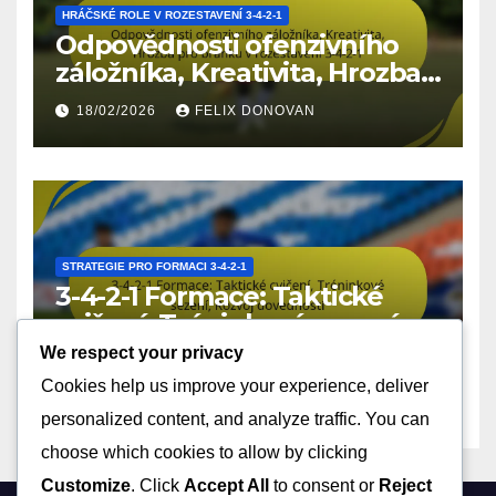
HRÁČSKÉ ROLE V ROZESTAVENÍ 3-4-2-1
Odpovědnosti ofenzivního
záložníka, Kreativita, Hrozba
pro branku v rozestavení 3-4-
18/02/2026
FELIX DONOVAN
2-1
STRATEGIE PRO FORMACI 3-4-2-1
3-4-2-1 Formace: Taktické
cvičení, Tréninkové sezení,
Rozvoj dovedností
We respect your privacy
18/02/2026
FELIX DONOVAN
Cookies help us improve your experience, deliver
personalized content, and analyze traffic. You can
choose which cookies to allow by clicking
Customize
. Click
Accept All
to consent or
Reject