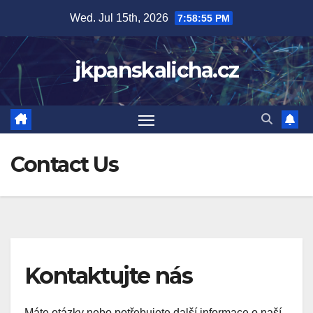
Skip
Wed. Jul 15th, 2026
7:58:55 PM
to
content
jkpanskalicha.cz
Contact Us
Kontaktujte nás
Máte otázky nebo potřebujete další informace o naší