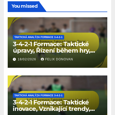
You missed
TAKTICKÁ ANALÝZA FORMACE 3-4-2-1
3-4-2-1 Formace: Taktické
úpravy, Řízení během hry,
Střídání hráčů
18/02/2026
FELIX DONOVAN
TAKTICKÁ ANALÝZA FORMACE 3-4-2-1
3-4-2-1 Formace: Taktické
inovace, Vznikající trendy,