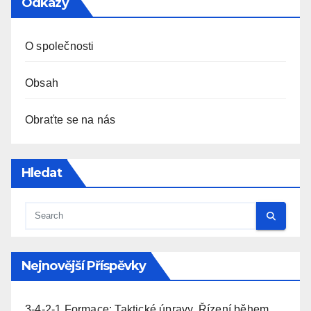
Odkazy
O společnosti
Obsah
Obraťte se na nás
Hledat
Nejnovější Příspěvky
3-4-2-1 Formace: Taktické úpravy, Řízení během