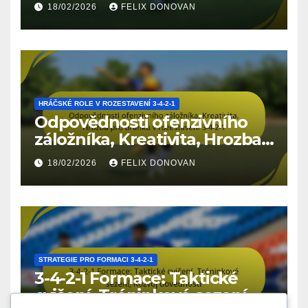
Budoucí vyhlídky
18/02/2026
FELIX DONOVAN
HRÁČSKÉ ROLE V ROZESTAVENÍ 3-4-2-1
Odpovědnosti ofenzivního
záložníka, Kreativita, Hrozba
pro branku v rozestavení 3-4-
18/02/2026
FELIX DONOVAN
2-1
STRATEGIE PRO FORMACI 3-4-2-1
3-4-2-1 Formace: Taktické
cvičení, Tréninkové sezení,