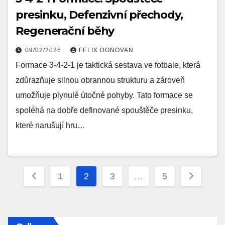
presinku, Defenzivní přechody,
Regenerační běhy
09/02/2026
FELIX DONOVAN
Formace 3-4-2-1 je taktická sestava ve fotbale, která
zdůrazňuje silnou obrannou strukturu a zároveň
umožňuje plynulé útočné pohyby. Tato formace se
spoléhá na dobře definované spouštěče presinku,
které narušují hru…
Posts
1
2
3
…
5
pagination