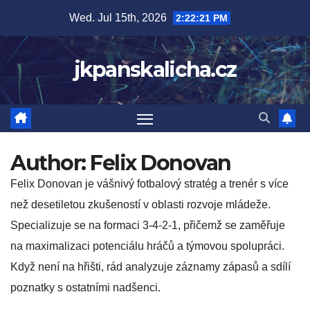
Skip
Wed. Jul 15th, 2026
2:22:22 PM
to
content
jkpanskalicha.cz
Author:
Felix Donovan
Felix Donovan je vášnivý fotbalový stratég a trenér s více
než desetiletou zkušeností v oblasti rozvoje mládeže.
Specializuje se na formaci 3-4-2-1, přičemž se zaměřuje
na maximalizaci potenciálu hráčů a týmovou spolupráci.
Když není na hřišti, rád analyzuje záznamy zápasů a sdílí
poznatky s ostatními nadšenci.