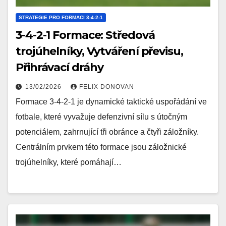
STRATEGIE PRO FORMACI 3-4-2-1
3-4-2-1 Formace: Středová
trojúhelníky, Vytváření převisu,
Přihrávací dráhy
13/02/2026
FELIX DONOVAN
Formace 3-4-2-1 je dynamické taktické uspořádání ve
fotbale, které vyvažuje defenzivní sílu s útočným
potenciálem, zahrnující tři obránce a čtyři záložníky.
Centrálním prvkem této formace jsou záložnické
trojúhelníky, které pomáhají…