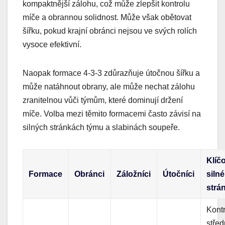
kompaktnější zálohu, což může zlepšit kontrolu
míče a obrannou solidnost. Může však obětovat
šířku, pokud krajní obránci nejsou ve svých rolích
vysoce efektivní.
Naopak formace 4-3-3 zdůrazňuje útočnou šířku a
může natáhnout obrany, ale může nechat zálohu
zranitelnou vůči týmům, které dominují držení
míče. Volba mezi těmito formacemi často závisí na
silných stránkách týmu a slabinách soupeře.
Klíč
Formace
Obránci
Záložníci
Útočníci
silné
strá
Kont
střed