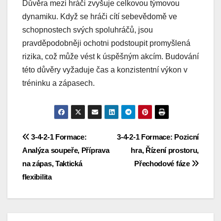
Důvěra mezi hráči zvyšuje celkovou týmovou
dynamiku. Když se hráči cítí sebevědomě ve
schopnostech svých spoluhráčů, jsou
pravděpodobněji ochotni podstoupit promyšlená
rizika, což může vést k úspěšným akcím. Budování
této důvěry vyžaduje čas a konzistentní výkon v
tréninku a zápasech.
Post
3-4-2-1 Formace:
3-4-2-1 Formace: Pozicní
Analýza soupeře, Příprava
hra, Řízení prostoru,
navigation
na zápas, Taktická
Přechodové fáze
flexibilita