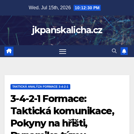
Skip
Wed. Jul 15th, 2026
10:12:31 PM
to
content
jkpanskalicha.cz
TAKTICKÁ ANALÝZA FORMACE 3-4-2-1
3-4-2-1 Formace:
Taktická komunikace,
Pokyny na hřišti,