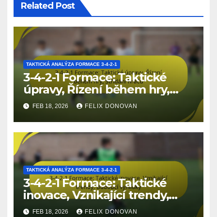
Related Post
TAKTICKÁ ANALÝZA FORMACE 3-4-2-1
3-4-2-1 Formace: Taktické
úpravy, Řízení během hry,
Střídání hráčů
FEB 18, 2026
FELIX DONOVAN
TAKTICKÁ ANALÝZA FORMACE 3-4-2-1
3-4-2-1 Formace: Taktické
inovace, Vznikající trendy,
Budoucí vyhlídky
FEB 18, 2026
FELIX DONOVAN