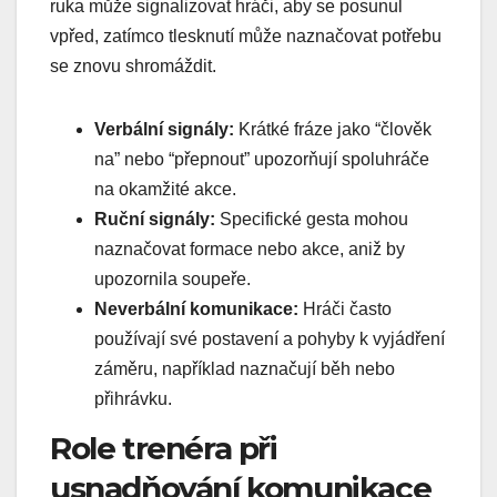
ruka může signalizovat hráči, aby se posunul
vpřed, zatímco tlesknutí může naznačovat potřebu
se znovu shromáždit.
Verbální signály:
Krátké fráze jako “člověk
na” nebo “přepnout” upozorňují spoluhráče
na okamžité akce.
Ruční signály:
Specifické gesta mohou
naznačovat formace nebo akce, aniž by
upozornila soupeře.
Neverbální komunikace:
Hráči často
používají své postavení a pohyby k vyjádření
záměru, například naznačují běh nebo
přihrávku.
Role trenéra při
usnadňování komunikace