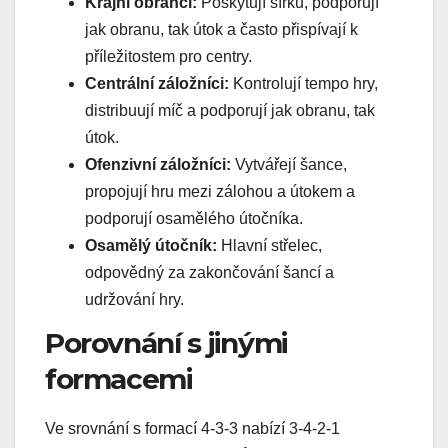
Krajní obránci:
Poskytují šířku, podporují
jak obranu, tak útok a často přispívají k
příležitostem pro centry.
Centrální záložníci:
Kontrolují tempo hry,
distribuují míč a podporují jak obranu, tak
útok.
Ofenzivní záložníci:
Vytvářejí šance,
propojují hru mezi zálohou a útokem a
podporují osamělého útočníka.
Osamělý útočník:
Hlavní střelec,
odpovědný za zakončování šancí a
udržování hry.
Porovnání s jinými
formacemi
Ve srovnání s formací 4-3-3 nabízí 3-4-2-1