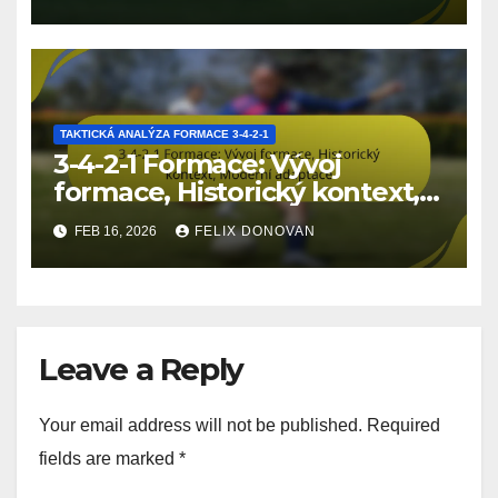
TAKTICKÁ ANALÝZA FORMACE 3-4-2-1
3-4-2-1 Formace: Vývoj
formace, Historický kontext,
Moderní adaptace
FEB 16, 2026
FELIX DONOVAN
Leave a Reply
Your email address will not be published.
Required
fields are marked
*