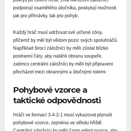
podporují osamělého útočníka, poskytují možnosti
jak pro přihrávky, tak pro pohyb.
Každý hráč musí udržovat své určené zóny,
přičemž by měl být vědom pozic svých spoluhráčů.
Například širocí záložníci by měli zůstat blízko
postranní čáry, aby natáhli obranu soupeře,
zatímco centrální záložníci by měli být připraveni
přecházet mezi obrannými a útočnými rolemi.
Pohybové vzorce a
taktické odpovědnosti
Hráči ve formaci 3-4-2-1 musí vykazovat plynulé
pohybové vzorce, zejména ve středu hřiště.
Centrální záložníci by měli často měnit pozice, aby