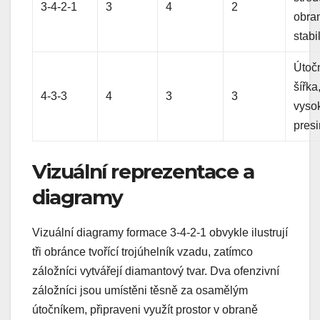
3-4-2-1
3
4
2
obra
stabil
Útoč
šířka
4-3-3
4
3
3
vyso
pres
Vizuální reprezentace a
diagramy
Vizuální diagramy formace 3-4-2-1 obvykle ilustrují
tři obránce tvořící trojúhelník vzadu, zatímco
záložníci vytvářejí diamantový tvar. Dva ofenzivní
záložníci jsou umístěni těsně za osamělým
útočníkem, připraveni využít prostor v obraně