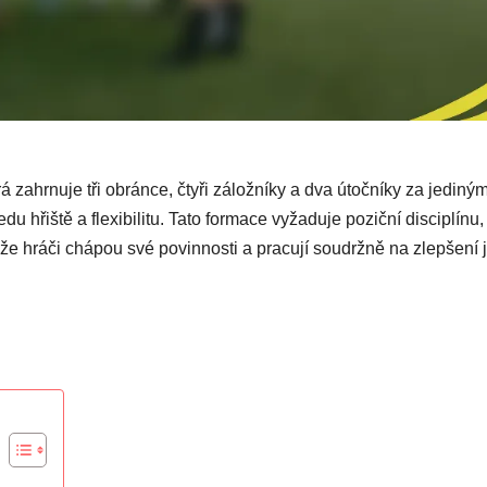
rá zahrnuje tři obránce, čtyři záložníky a dva útočníky za jediný
u hřiště a flexibilitu. Tato formace vyžaduje poziční disciplínu,
, že hráči chápou své povinnosti a pracují soudržně na zlepšení 