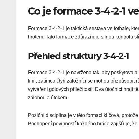
Co je formace 3-4-2-1 ve
Formace 3-4-2-1 je taktická sestava ve fotbale, kte
hrotem. Tato formace zdůrazňuje silnou kontrolu stře
Přehled struktury 3-4-2-1
Formace 3-4-2-1 je navržena tak, aby poskytovala v
linii, zatímco čtyři záložníci se mohou přizpůsob
vytváření gólových příležitostí. Dva útočníci hrají
zálohou a útokem.
Poziční disciplína je v této formaci klíčová, protož
Pochopení povinností každého hráče zajišťuje, že tý