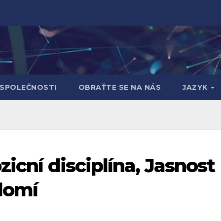
 SPOLEČNOSTI
OBRAŤTE SE NA NÁS
JAZYK
zicní disciplína, Jasnost
ědomí