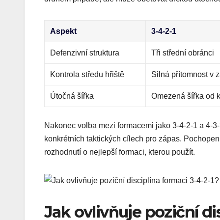
Aspekt
3-4-2-1
Defenzivní struktura
Tři střední obránci
Kontrola středu hřiště
Silná přítomnost v 
Útočná šířka
Omezená šířka od k
Nakonec volba mezi formacemi jako 3-4-2-1 a 4-3-
konkrétních taktických cílech pro zápas. Pochopen
rozhodnutí o nejlepší formaci, kterou použít.
Jak ovlivňuje poziční di