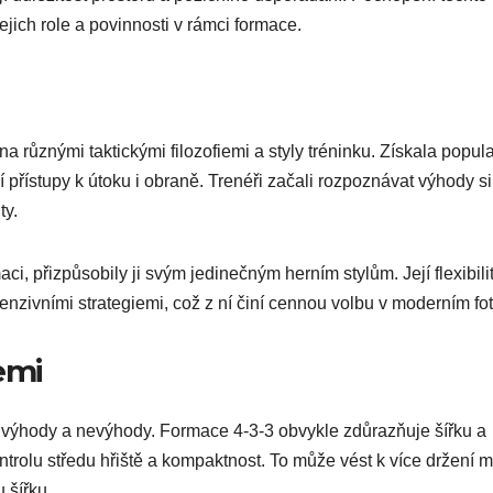
jich role a povinnosti v rámci formace.
a různými taktickými filozofiemi a styly tréninku. Získala popula
 přístupy k útoku i obraně. Trenéři začali rozpoznávat výhody si
ty.
 přizpůsobily ji svým jedinečným herním stylům. Její flexibili
zivními strategiemi, což z ní činí cennou volbu v moderním fot
emi
é výhody a nevýhody. Formace 4-3-3 obvykle zdůrazňuje šířku a
trolu středu hřiště a kompaktnost. To může vést k více držení m
 šířku.