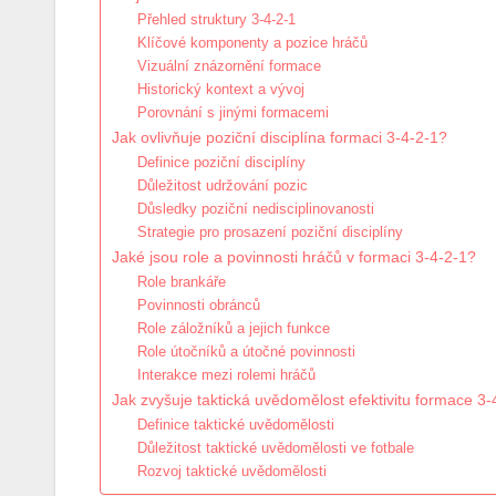
Přehled struktury 3-4-2-1
Klíčové komponenty a pozice hráčů
Vizuální znázornění formace
Historický kontext a vývoj
Porovnání s jinými formacemi
Jak ovlivňuje poziční disciplína formaci 3-4-2-1?
Definice poziční disciplíny
Důležitost udržování pozic
Důsledky poziční nedisciplinovanosti
Strategie pro prosazení poziční disciplíny
Jaké jsou role a povinnosti hráčů v formaci 3-4-2-1?
Role brankáře
Povinnosti obránců
Role záložníků a jejich funkce
Role útočníků a útočné povinnosti
Interakce mezi rolemi hráčů
Jak zvyšuje taktická uvědomělost efektivitu formace 3-
Definice taktické uvědomělosti
Důležitost taktické uvědomělosti ve fotbale
Rozvoj taktické uvědomělosti