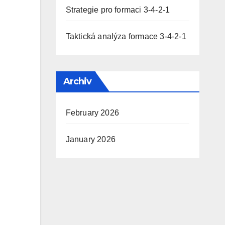
Strategie pro formaci 3-4-2-1
Taktická analýza formace 3-4-2-1
Archiv
February 2026
January 2026