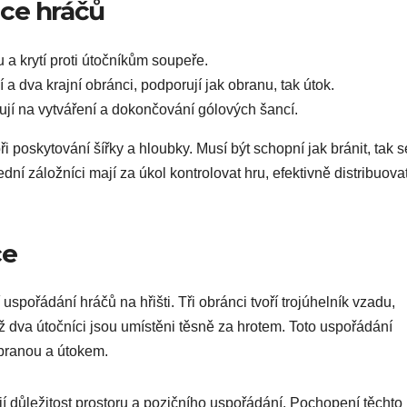
ice hráčů
tu a krytí proti útočníkům soupeře.
í a dva krajní obránci, podporují jak obranu, tak útok.
ují na vytváření a dokončování gólových šancí.
při poskytování šířky a hloubky. Musí být schopní jak bránit, tak s
ední záložníci mají za úkol kontrolovat hru, efektivně distribuova
ce
uspořádání hráčů na hřišti. Tři obránci tvoří trojúhelník vzadu,
mž dva útočníci jsou umístěni těsně za hrotem. Toto uspořádání
branou a útokem.
í důležitost prostoru a pozičního uspořádání. Pochopení těchto