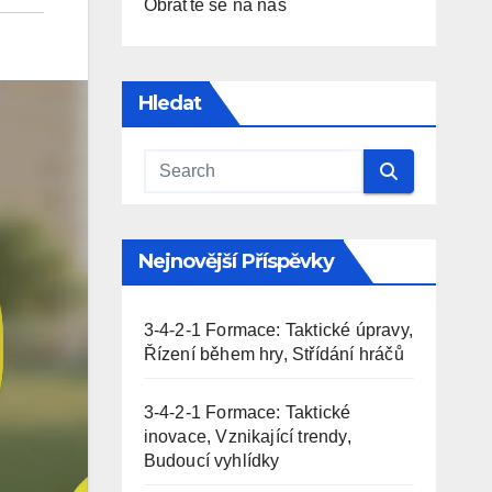
Obraťte se na nás
Hledat
Nejnovější Příspěvky
3-4-2-1 Formace: Taktické úpravy,
Řízení během hry, Střídání hráčů
3-4-2-1 Formace: Taktické
inovace, Vznikající trendy,
Budoucí vyhlídky