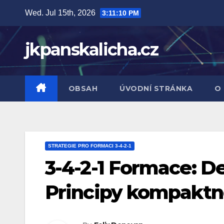
Skip
Wed. Jul 15th, 2026
3:11:11 PM
to
content
jkpanskalicha.cz
OBSAH
ÚVODNÍ STRÁNKA
O
STRATEGIE PRO FORMACI 3-4-2-1
3-4-2-1 Formace: De
Principy kompaktno