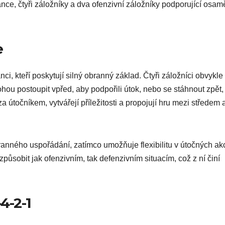
ánce, čtyři záložníky a dva ofenzivní záložníky podporující osa
e
i, kteří poskytují silný obranný základ. Čtyři záložníci obvykle 
ohou postoupit vpřed, aby podpořili útok, nebo se stáhnout zpět,
za útočníkem, vytvářejí příležitosti a propojují hru mezi středem 
branného uspořádání, zatímco umožňuje flexibilitu v útočných ak
způsobit jak ofenzivním, tak defenzivním situacím, což z ní činí
4-2-1