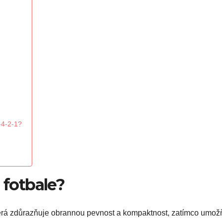
-4-2-1?
 fotbale?
 která zdůrazňuje obrannou pevnost a kompaktnost, zatímco umož