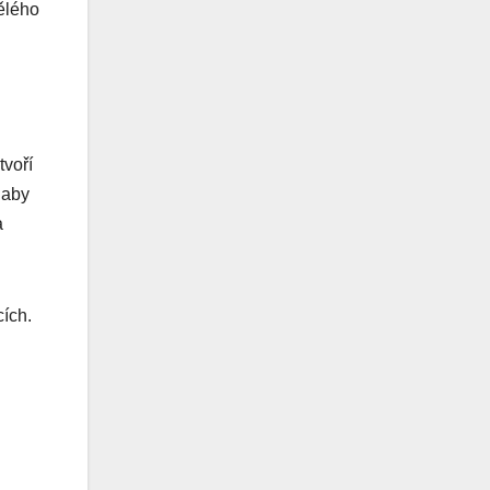
mělého
tvoří
 aby
a
cích.