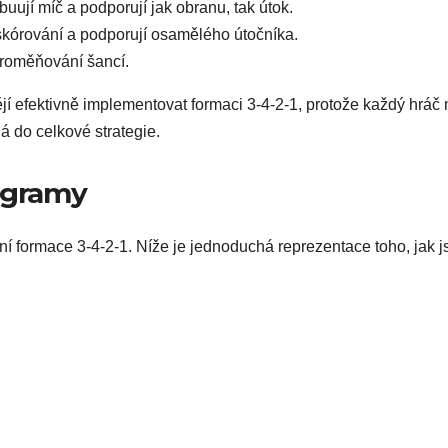
ibuují míč a podporují jak obranu, tak útok.
e skórování a podporují osamělého útočníka.
roměňování šancí.
tějí efektivně implementovat formaci 3-4-2-1, protože každý hráč
á do celkové strategie.
iagramy
í formace 3-4-2-1. Níže je jednoduchá reprezentace toho, jak j