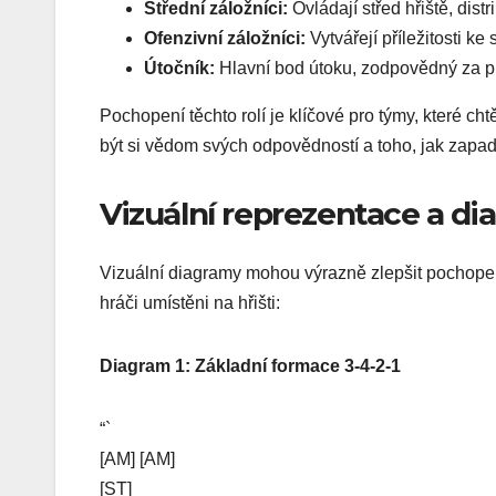
Střední záložníci:
Ovládají střed hřiště, distr
Ofenzivní záložníci:
Vytvářejí příležitosti k
Útočník:
Hlavní bod útoku, zodpovědný za p
Pochopení těchto rolí je klíčové pro týmy, které ch
být si vědom svých odpovědností a toho, jak zapad
Vizuální reprezentace a d
Vizuální diagramy mohou výrazně zlepšit pochopen
hráči umístěni na hřišti:
Diagram 1: Základní formace 3-4-2-1
“`
[AM] [AM]
[ST]