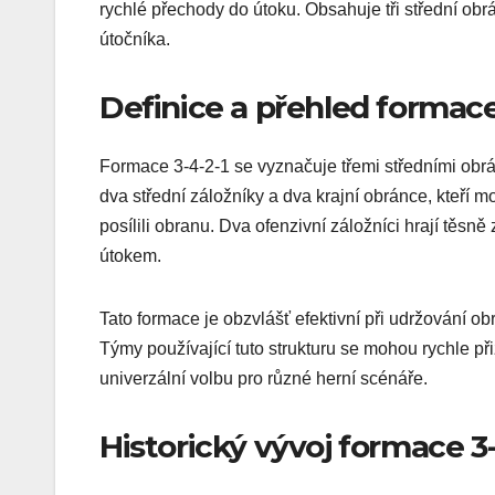
rychlé přechody do útoku. Obsahuje tři střední obr
útočníka.
Definice a přehled formac
Formace 3-4-2-1 se vyznačuje třemi středními obránc
dva střední záložníky a dva krajní obránce, kteří m
posílili obranu. Dva ofenzivní záložníci hrají těsně 
útokem.
Tato formace je obzvlášť efektivní při udržování o
Týmy používající tuto strukturu se mohou rychle při
univerzální volbu pro různé herní scénáře.
Historický vývoj formace 3-