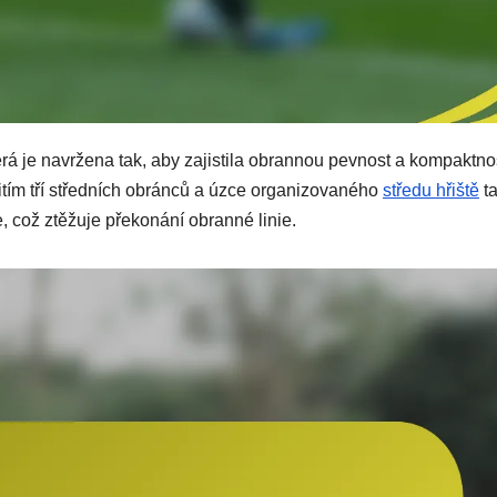
terá je navržena tak, aby zajistila obrannou pevnost a kompaktno
tím tří středních obránců a úzce organizovaného
středu hřiště
ta
, což ztěžuje překonání obranné linie.