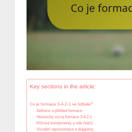
Key sections in the article:
Co je formace 3-4-2-1 ve fotbale?
Definice a přehled formace
Historický vývoj formace 3-4-2-1
Klíčové komponenty a role hráčů
Vizuální reprezentace a diagramy