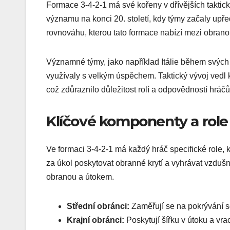
Formace 3-4-2-1 má své kořeny v dřívějších taktick
významu na konci 20. století, kdy týmy začaly upř
rovnováhu, kterou tato formace nabízí mezi obranou
Významné týmy, jako například Itálie během svých
využívaly s velkým úspěchem. Taktický vývoj vedl 
což zdůraznilo důležitost rolí a odpovědností hráč
Klíčové komponenty a role
Ve formaci 3-4-2-1 má každý hráč specifické role, kt
za úkol poskytovat obranné krytí a vyhrávat vzdušn
obranou a útokem.
Střední obránci:
Zaměřují se na pokrývání 
Krajní obránci:
Poskytují šířku v útoku a vra