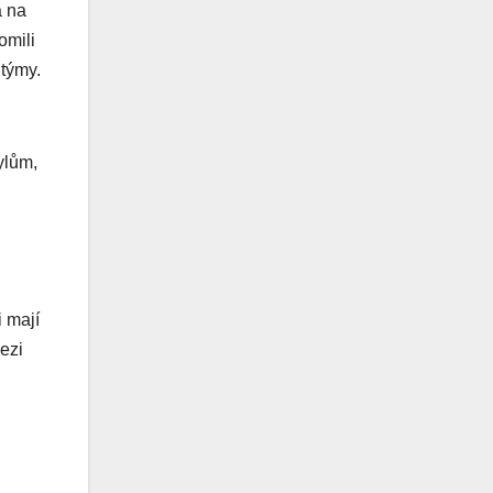
a na
omili
 týmy.
ylům,
i mají
ezi