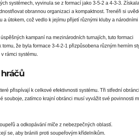
ých systémech, vyvinula se z formací jako 3-5-2 a 4-3-3. Získal
ednostňovat obrannou organizaci a kompaktnost. Trenéři si uvěd
 a útokem, což vedlo k jejímu přijetí různými kluby a národními
 úspěšných kampaní na mezinárodních turnajích, tuto formaci
k tomu, že byla formace 3-4-2-1 přizpůsobena různým herním st
ů v rámci systému.
 hráčů
eré přispívají k celkové efektivnosti systému. Tři střední obránc
é souboje, zatímco krajní obránci musí vyvážit své povinnosti m
soupeřů a odkopávání míče z nebezpečných oblastí.
cejí se, aby bránili proti soupeřovým křídelníkům.