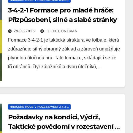
3-4-2-1 Formace pro mladé hráče:
Přizpůsobení, silné a slabé stránky
29/01/2026
FELIX DONOVAN
Formace 3-4-2-1 je taktická struktura ve fotbale, která
zdůrazňuje silný obranný základ a zároveň umožňuje
plynulou útočnou hru. Tato formace, skládající se ze
tří obránců, čtyř záložníků a dvou útočníků,…
HRÁČSKÉ ROLE V ROZESTAVENÍ 3-4-2-1
Požadavky na kondici, Výdrž,
Taktické povědomí v rozestavení 3-