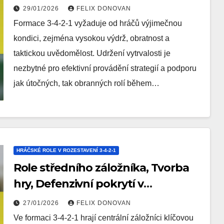
4-2-1
29/01/2026
FELIX DONOVAN
Formace 3-4-2-1 vyžaduje od hráčů výjimečnou
kondici, zejména vysokou výdrž, obratnost a
taktickou uvědomělost. Udržení vytrvalosti je
nezbytné pro efektivní provádění strategií a podporu
jak útočných, tak obranných rolí během…
HRÁČSKÉ ROLE V ROZESTAVENÍ 3-4-2-1
Role středního záložníka, Tvorba
hry, Defenzivní pokrytí v
rozestavení 3-4-2-1
27/01/2026
FELIX DONOVAN
Ve formaci 3-4-2-1 hrají centrální záložníci klíčovou