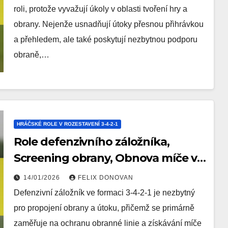
roli, protože vyvažují úkoly v oblasti tvoření hry a
obrany. Nejenže usnadňují útoky přesnou přihrávkou
a přehledem, ale také poskytují nezbytnou podporu
obraně,…
HRÁČSKÉ ROLE V ROZESTAVENÍ 3-4-2-1
Role defenzivního záložníka,
Screening obrany, Obnova míče v
rozestavení 3-4-2-1
14/01/2026
FELIX DONOVAN
Defenzivní záložník ve formaci 3-4-2-1 je nezbytný
pro propojení obrany a útoku, přičemž se primárně
zaměřuje na ochranu obranné linie a získávání míče