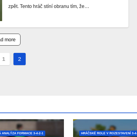
zpět. Tento hráč stíní obranu tím, že…
d more
s
1
2
nation
Á ANALÝZA FORMACE 3-4-2-1
HRÁČSKÉ ROLE V ROZESTAVENÍ 3-4-