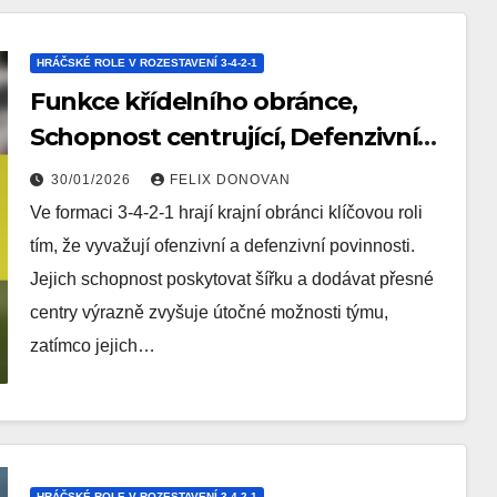
HRÁČSKÉ ROLE V ROZESTAVENÍ 3-4-2-1
Funkce křídelního obránce,
Schopnost centrující, Defenzivní
podpora v rozestavení 3-4-2-1
30/01/2026
FELIX DONOVAN
Ve formaci 3-4-2-1 hrají krajní obránci klíčovou roli
tím, že vyvažují ofenzivní a defenzivní povinnosti.
Jejich schopnost poskytovat šířku a dodávat přesné
centry výrazně zvyšuje útočné možnosti týmu,
zatímco jejich…
HRÁČSKÉ ROLE V ROZESTAVENÍ 3-4-2-1