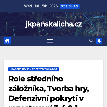
Skip
Wed. Jul 15th, 2026
9:11:09 AM
to
content
jkpanskalicha.cz
HRÁČSKÉ ROLE V ROZESTAVENÍ 3-4-2-1
Role středního
záložníka, Tvorba hry,
Defenzivní pokrytí v