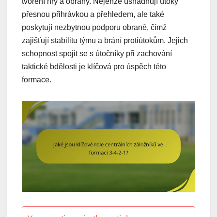
tvoření hry a obrany. Nejenže usnadňují útoky
přesnou přihrávkou a přehledem, ale také
poskytují nezbytnou podporu obraně, čímž
zajišťují stabilitu týmu a brání protiútokům. Jejich
schopnost spojit se s útočníky při zachování
taktické bdělosti je klíčová pro úspěch této
formace.