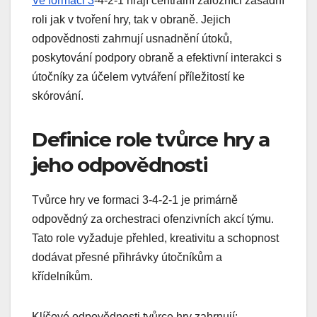
Ve formaci 3
-4-2-1 hrají centrální záložníci zásadní
roli jak v tvoření hry, tak v obraně. Jejich
odpovědnosti zahrnují usnadnění útoků,
poskytování podpory obraně a efektivní interakci s
útočníky za účelem vytváření příležitostí ke
skórování.
Definice role tvůrce hry a
jeho odpovědnosti
Tvůrce hry ve formaci 3-4-2-1 je primárně
odpovědný za orchestraci ofenzivních akcí týmu.
Tato role vyžaduje přehled, kreativitu a schopnost
dodávat přesné přihrávky útočníkům a
křídelníkům.
Klíčové odpovědnosti tvůrce hry zahrnují: