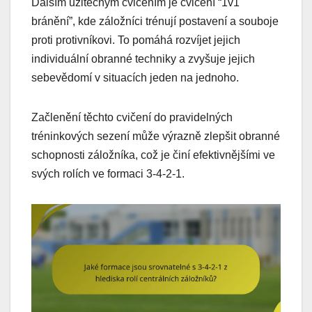
Dalším užitečným cvičením je cvičení “1v1
bránění”, kde záložníci trénují postavení a souboje
proti protivníkovi. To pomáhá rozvíjet jejich
individuální obranné techniky a zvyšuje jejich
sebevědomí v situacích jeden na jednoho.
Začlenění těchto cvičení do pravidelných
tréninkových sezení může výrazně zlepšit obranné
schopnosti záložníka, což je činí efektivnějšími ve
svých rolích ve formaci 3-4-2-1.