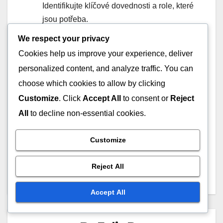
Identifikujte klíčové dovednosti a role, které
jsou potřeba.
Vyhodnocení týmové dynamiky: Zvažte, jak
We respect your privacy
hráči interagují v rámci formací.
Cookies help us improve your experience, deliver
Adaptabilita: Buďte připraveni přizpůsobit
personalized content, and analyze traffic. You can
formace na základě soupeřů a herních
choose which cookies to allow by clicking
situací.
Customize
. Click
Accept All
to consent or
Reject
All
to decline non-essential cookies.
Post
Požadavky na kondici,
Role defenzivního
Customize
Výdrž, Taktické povědomí
záložníka, Screening
navigation
v rozestavení 3-4-2-1
obrany, Obnova míče v
Reject All
rozestavení 3-4-2-1
Accept All